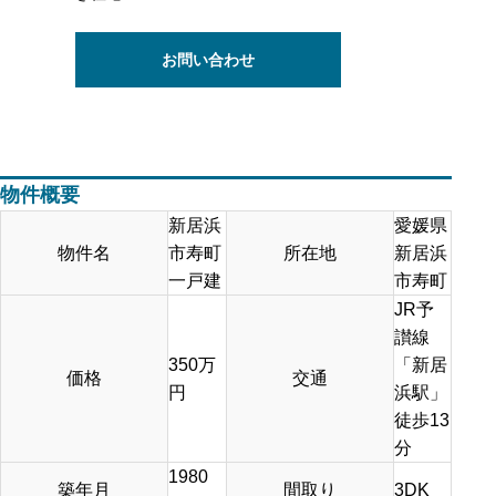
お問い合わせ
物件概要
新居浜
愛媛県
物件名
市寿町
所在地
新居浜
一戸建
市寿町
JR予
讃線
350
万
「新居
価格
交通
円
浜駅」
徒歩13
分
1980
築年月
間取り
3DK