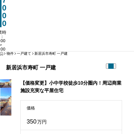
7
0897-66
0
営業時間：10:00
0
0
業時
：
:00
〜
:00
HOME
物件
一戸建て
新居浜市寿町 一戸建
新居浜市寿町 一戸建
【価格変更】小中学校徒歩10分圏内！周辺商業
施設充実な平屋住宅
価格
350
万円