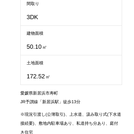
間取り
3DK
建物面積
50.10
㎡
土地面積
172.52
㎡
愛媛県新居浜市寿町
JR予讃線「新居浜駅」徒歩13分
※現況引渡し(公簿取引)、上水道、汲み取り式(下水道
接続要)、敷地内駐車場あり、私道持ち分あり、庭付
き住宅