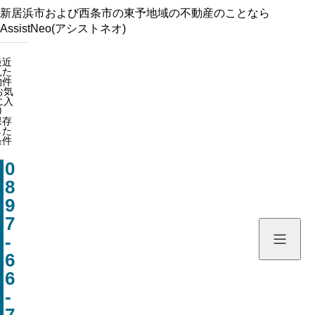
新居浜市および西条市の東予地域の不動産のことなら
AssistNeo(アシストネオ)
最近見た物件
最近
見た
お気に入り
物件
お気
保存した条件
に入
り
保存
した
HOME
条件
0
物件を探す
8
9
新着情報
7
-
会社情報
6
6
お問い合わせ
-