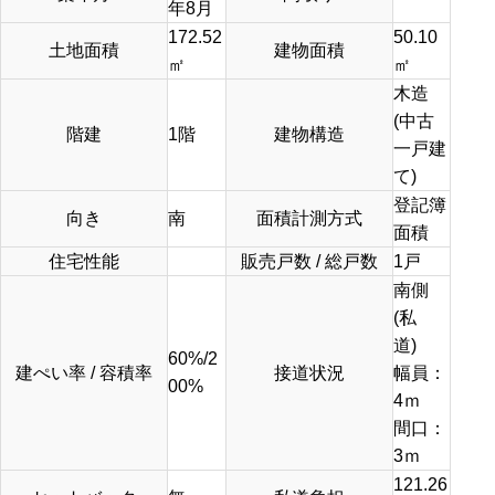
年8月
172.52
50.10
土地面積
建物面積
㎡
㎡
木造
(中古
階建
1階
建物構造
一戸建
て)
登記簿
向き
南
面積計測方式
面積
住宅性能
販売戸数 / 総戸数
1戸
南側
(私
道)
60%/2
建ぺい率 / 容積率
接道状況
幅員：
00%
4ｍ
間口：
3ｍ
121.26