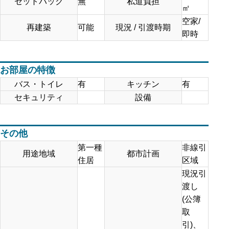
セットバック
無
私道負担
㎡
空家/
再建築
可能
現況 / 引渡時期
即時
お部屋の特徴
バス・トイレ
有
キッチン
有
セキュリティ
設備
その他
第一種
非線引
用途地域
都市計画
住居
区域
現況引
渡し
(公簿
取
引)、