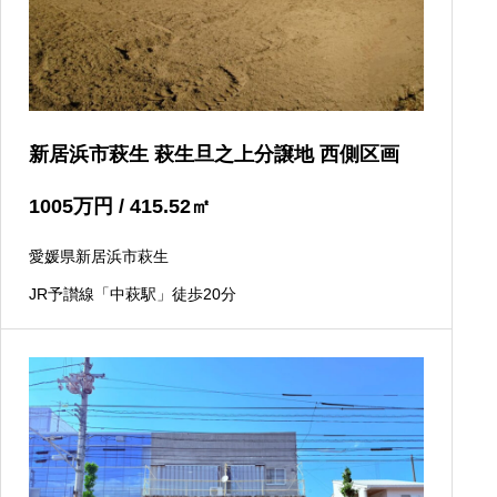
新居浜市萩生 萩生旦之上分譲地 西側区画
1005
万円
/ 415.52
㎡
愛媛県新居浜市萩生
JR予讃線「中萩駅」徒歩20分