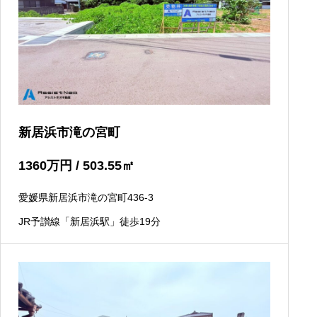
新居浜市滝の宮町
1360
万円
/ 503.55
㎡
愛媛県新居浜市滝の宮町436-3
JR予讃線「新居浜駅」徒歩19分