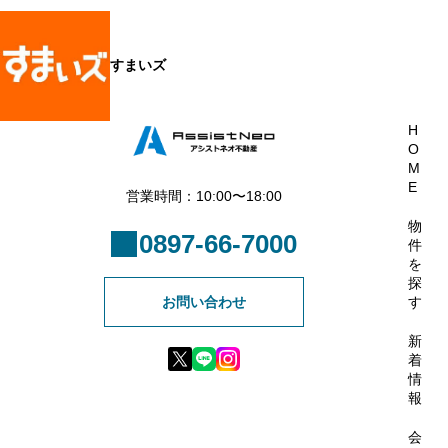
すまいズ
H
O
M
E
営業時間：10:00〜18:00
物
0897-66-7000
件
を
探
お問い合わせ
す
新
着
情
報
会