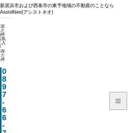
新居浜市および西条市の東予地域の不動産のことなら
AssistNeo(アシストネオ)
最近見た物件
最近
見た
お気に入り
物件
お気
保存した条件
に入
り
保存
した
HOME
条件
0
物件を探す
8
9
新着情報
7
-
会社情報
6
6
お問い合わせ
-