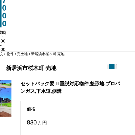
7
0897-66
0
営業時間：10:00
0
0
業時
：
:00
〜
:00
HOME
物件
売土地
新居浜市桜木町 売地
新居浜市桜木町 売地
セットバック要,IT重説対応物件,整形地,プロパ
ンガス,下水道,側溝
価格
830
万円