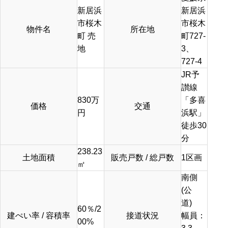
新居浜
新居浜
市桜木
市桜木
物件名
所在地
町 売
町727-
地
3、
727-4
JR予
讃線
830
万
「多喜
価格
交通
円
浜駅」
徒歩30
分
238.23
土地面積
販売戸数 / 総戸数
1区画
㎡
南側
(公
道)
60％/2
建ぺい率 / 容積率
接道状況
幅員：
00%