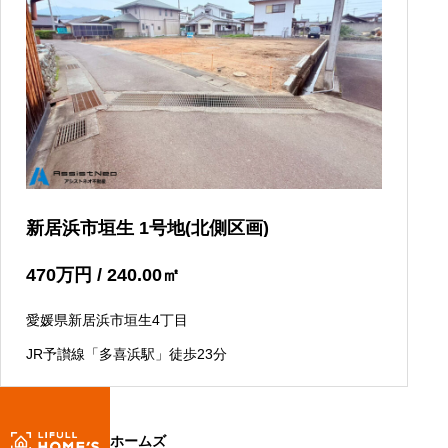
新居浜市垣生 1号地(北側区画)
470
万円
/ 240.00
㎡
愛媛県新居浜市垣生4丁目
JR予讃線「多喜浜駅」徒歩23分
ホームズ