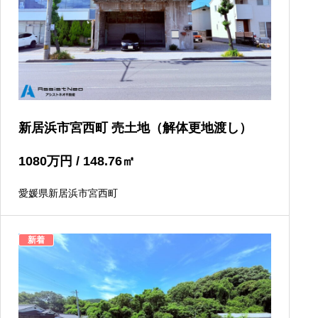
新居浜市宮西町 売土地（解体更地渡し）
1080
万円
/ 148.76
㎡
愛媛県新居浜市宮西町
新着