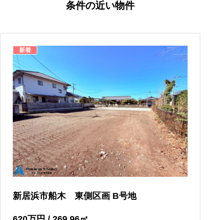
条件の近い物件
新着
新居浜市船木 東側区画 B号地
620
万円
/ 269.96
㎡