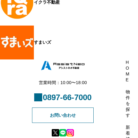
イクラ不動産
すまいズ
H
O
M
E
営業時間：10:00〜18:00
物
0897-66-7000
件
を
探
お問い合わせ
す
新
着