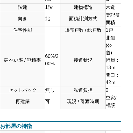
階建
1階
建物構造
木造
登記簿
向き
北
面積計測方式
面積
住宅性能
販売戸数 / 総戸数
1戸
北側
(公
道)
60%/2
建ぺい率 / 容積率
接道状況
幅員：
00%
13ｍ、
間口：
42ｍ
セットバック
無し
私道負担
0
空家/
再建築
可
現況 / 引渡時期
相談
お部屋の特徴