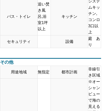
システ
追い焚
ムキッ
き風
チン,
バス・トイレ
呂,浴
キッチン
コンロ
室1坪
3口以
以上
上
庭 あ
セキュリティ
設備
り
その他
非線引
用途地域
無指定
都市計画
き区域
※オー
シャン
ビュー
で海の
見える