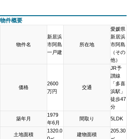
物件概要
愛媛県
新居浜
新居浜
物件名
市阿島
所在地
市阿島
一戸建
（その
他）
JR予
讃線
2600
「多喜
価格
交通
万円
浜駅」
徒歩47
分
1979
築年月
間取り
5LDK
年6月
1320.0
205.30
土地面積
建物面積
0
㎡
㎡