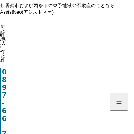
新居浜市および西条市の東予地域の不動産のことなら
AssistNeo(アシストネオ)
最近見た物件
最近
見た
お気に入り
物件
お気
保存した条件
に入
り
保存
した
HOME
条件
0
物件を探す
8
9
新着情報
7
-
会社情報
6
6
お問い合わせ
-