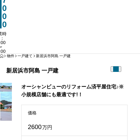
7
0897-66
0
営業時間：10:00
0
0
業時
：
:00
〜
:00
HOME
物件
一戸建て
新居浜市阿島 一戸建
新居浜市阿島 一戸建
オーシャンビューのリフォーム済平屋住宅♪※
小規模店舗にも最適です!！
価格
2600
万円